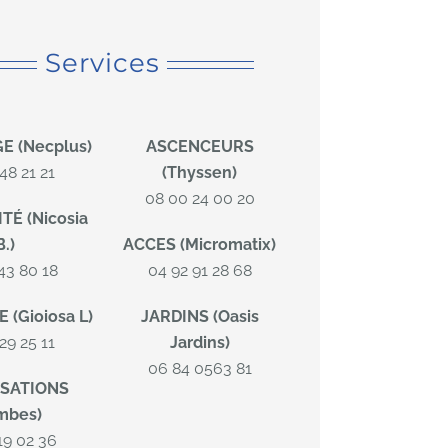
Services
E (Necplus)
ASCENCEURS
48 21 21
(Thyssen)
08 00 24 00 20
TÉ (Nicosia
B.)
ACCES (Micromatix)
43 80 18
04 92 91 28 68
 (Gioiosa L)
JARDINS (Oasis
29 25 11
Jardins)
06 84 0563 81
SATIONS
mbes)
19 02 36