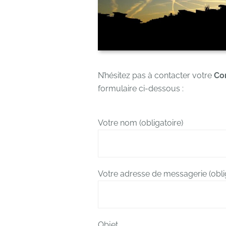
N’hésitez pas à contacter votre
Con
formulaire ci-dessous :
Votre nom (obligatoire)
Votre adresse de messagerie (obli
Objet