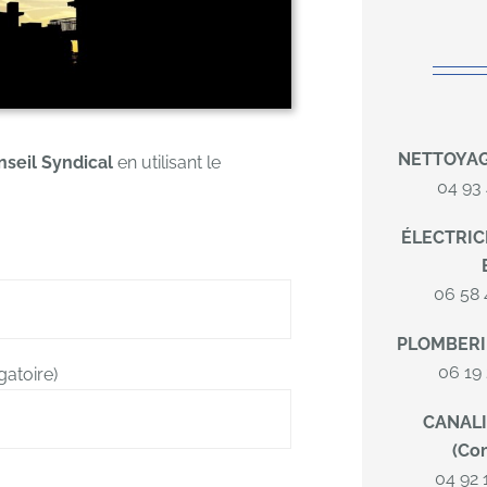
NETTOYAG
seil Syndical
en utilisant le
04 93 
ÉLECTRICI
06 58 
PLOMBERIE
06 19 
gatoire)
CANALI
(Co
04 92 