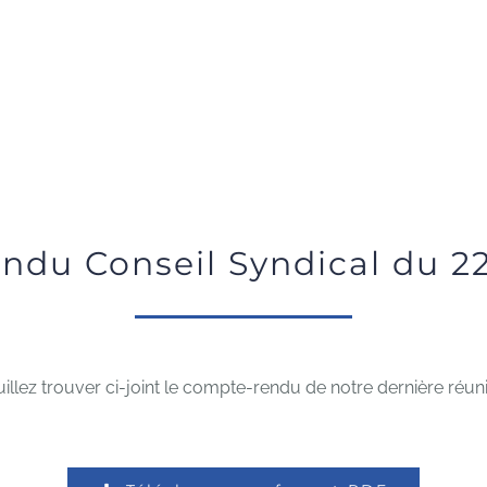
du Conseil Syndical du 22
illez trouver ci-joint le compte-rendu de notre dernière réun