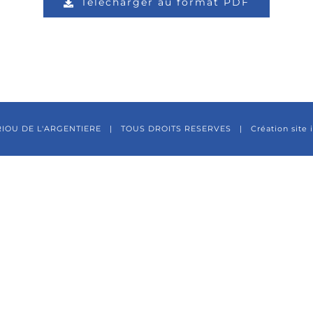
Télécharger au format PDF
 RIOU DE L'ARGENTIERE | TOUS DROITS RESERVES |
Création sit