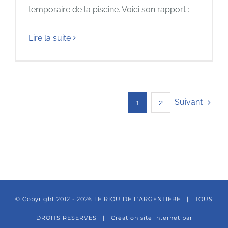
temporaire de la piscine. Voici son rapport :
Lire la suite
Suivant
1
2
© Copyright 2012 -
2026 LE RIOU DE L'ARGENTIERE | TOUS
DROITS RESERVES |
Création site internet par